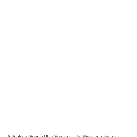
Actualizar Google Play Services a la última versión para