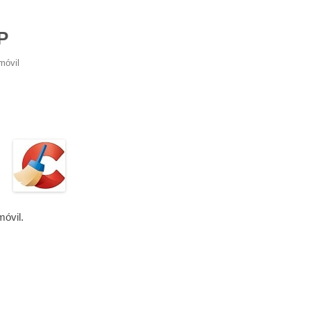
P
móvil
móvil.