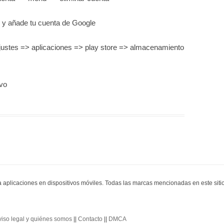
as y añade tu cuenta de Google
ajustes => aplicaciones => play store => almacenamiento
evo
ra aplicaciones en dispositivos móviles. Todas las marcas mencionadas en este sit
viso legal y quiénes somos
||
Contacto
||
DMCA