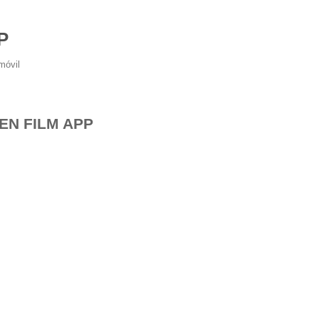
P
móvil
EN FILM APP