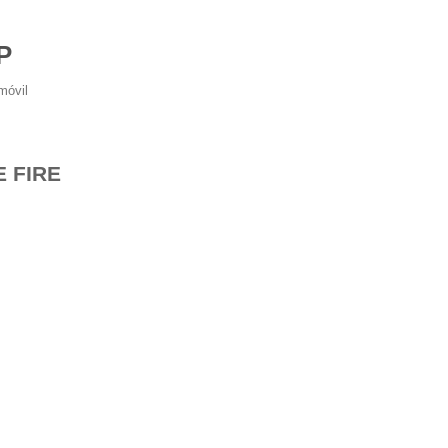
P
móvil
 FIRE