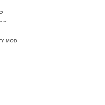
P
móvil
TY MOD