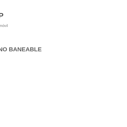
P
móvil
 NO BANEABLE