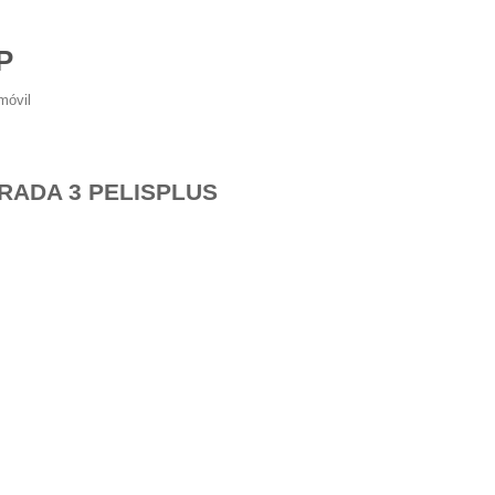
P
móvil
ADA 3 PELISPLUS