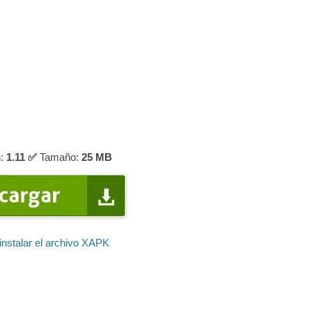
:
1.11 ✅
Tamaño:
25 MB
nstalar el archivo XAPK