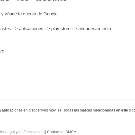
as y añade tu cuenta de Google
ajustes => aplicaciones => play store => almacenamiento
evo
ra aplicaciones en dispositivos móviles. Todas las marcas mencionadas en este sit
viso legal y quiénes somos
||
Contacto
||
DMCA