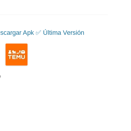
rgar Apk ✅️ Última Versión
e