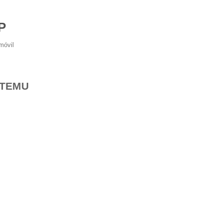
P
móvil
 TEMU