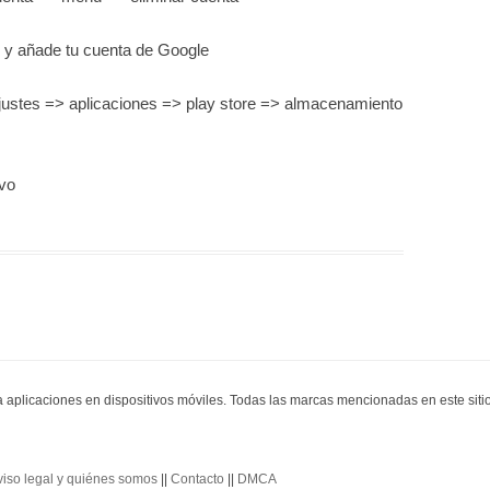
as y añade tu cuenta de Google
ajustes => aplicaciones => play store => almacenamiento
evo
ra aplicaciones en dispositivos móviles. Todas las marcas mencionadas en este sit
viso legal y quiénes somos
||
Contacto
||
DMCA