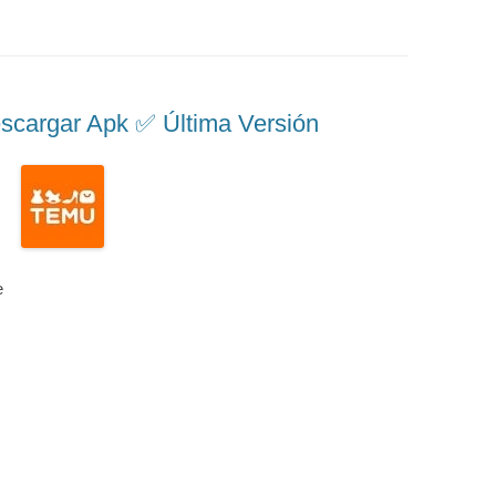
rgar Apk ✅️ Última Versión
e