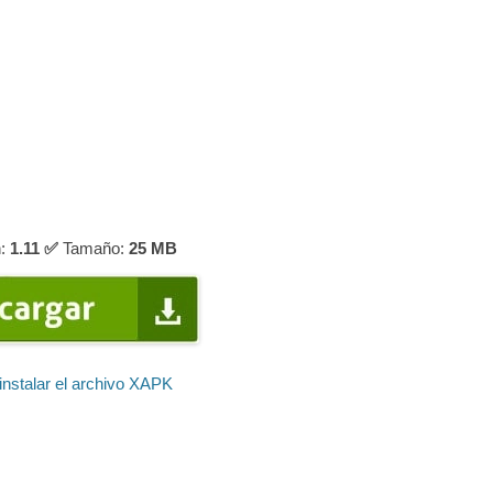
:
1.11 ✅
Tamaño:
25 MB
nstalar el archivo XAPK