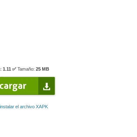
:
1.11 ✅
Tamaño:
25 MB
nstalar el archivo XAPK