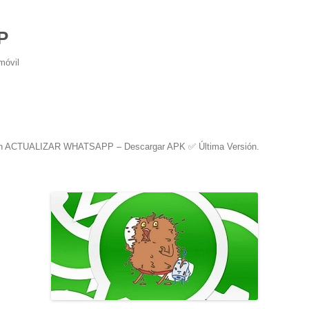
P
móvil
n
ACTUALIZAR WHATSAPP – Descargar APK ✅️ Última Versión
.