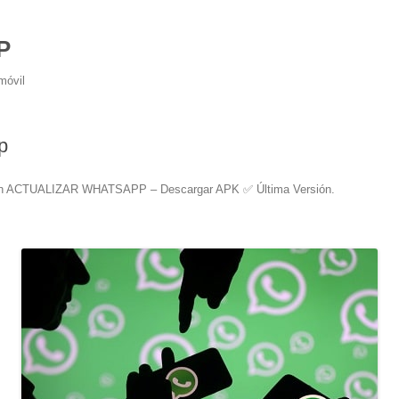
P
móvil
p
n
ACTUALIZAR WHATSAPP – Descargar APK ✅️ Última Versión
.