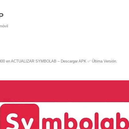
P
móvil
300
en
ACTUALIZAR SYMBOLAB – Descargar APK ✅️ Última Versión
.