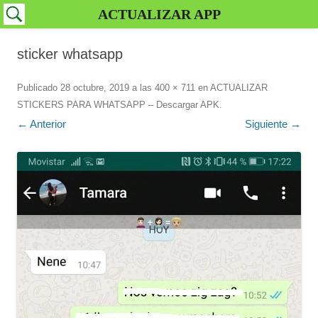
ACTUALIZAR APP
sticker whatsapp
Publicado
28 octubre, 2019
a las
400 × 711
en
ACTUALIZAR
STICKERS PARA WHATSAPP – Descargar APK
.
← Anterior
Siguiente →