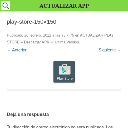
ACTUALIZAR APP
play-store-150×150
Publicado
26 febrero, 2021
a las
75 × 75
en
ACTUALIZAR PLAY
STORE – Descargar APK ✅️ Última Versión
.
← Anterior
Siguiente →
Deja una respuesta
Tu dirección de correo electrónico no será publicada.
Los