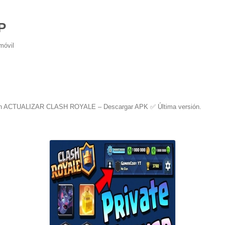
P
móvil
n
ACTUALIZAR CLASH ROYALE – Descargar APK ✅️ Última versión
.