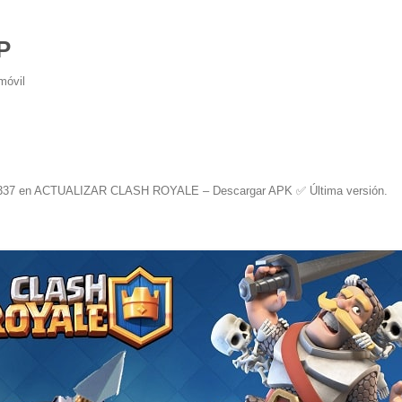
P
móvil
337
en
ACTUALIZAR CLASH ROYALE – Descargar APK ✅️ Última versión
.