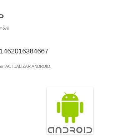
P
móvil
e1462016384667
en
ACTUALIZAR ANDROID
.