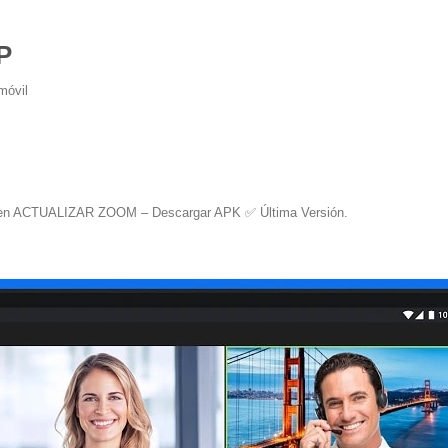
P
móvil
en
ACTUALIZAR ZOOM – Descargar APK ✅️ Última Versión
.