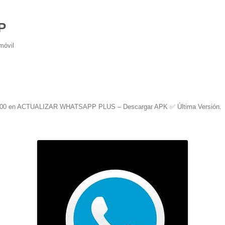
P
móvil
300
en
ACTUALIZAR WHATSAPP PLUS – Descargar APK ✅️ Última Versión
.