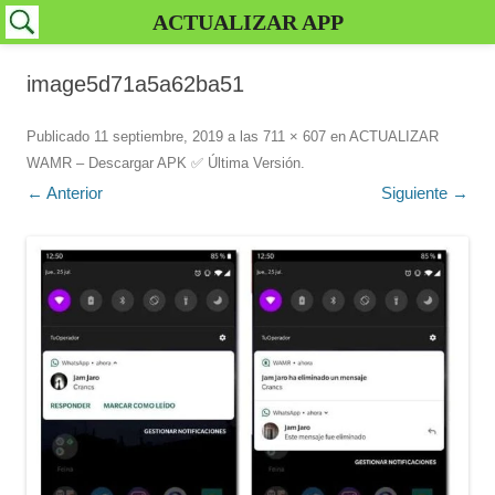
ACTUALIZAR APP
image5d71a5a62ba51
Publicado
11 septiembre, 2019
a las
711 × 607
en
ACTUALIZAR
WAMR – Descargar APK ✅️ Última Versión
.
← Anterior
Siguiente →