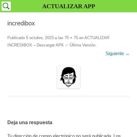
ACTUALIZAR APP
incredibox
Publicado
5 octubre, 2023
a las
75 × 75
en
ACTUALIZAR
INCREDIBOX – Descargar APK ✅️ Última Versión
.
Siguiente →
Deja una respuesta
Tu dirección de correo electrónico no será publicada.
Los