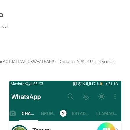
P
móvil
n
ACTUALIZAR GBWHATSAPP – Descargar APK ✅️ Última Versión
.